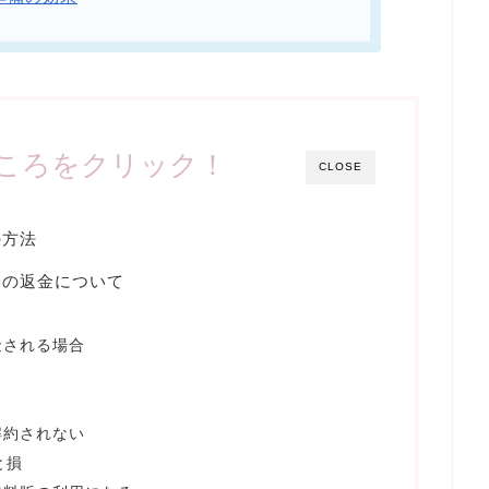
ころをクリック！
CLOSE
の方法
合の返金について
金される場合
解約されない
と損