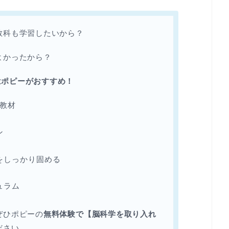
教科も学習したいから？
よかったから？
はポピーがおすすめ！
教材
ン
をしっかり固める
ュラム
ぜひポピーの
無料体験で【脳科学を取り入れ
ださい。