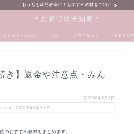
おうちを幼児教室に！おすすめ教材をご紹介
＊お家で双子知育＊
こどもちゃれんじ
Z会
スマイルゼミ
トドさんす
続き】返金や注意点・みん
2026年8月1日
モーションを含む場合があります
後のおすすめ教材をまとめます。