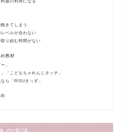
無料版の利用になる
①飽きてしまう
②レベルが合わない
③取り組む時間がない
すめ教材
ピー」
ミ」「こどもちゃれんじタッチ」
なら「RISUきっず」
とめ
きの方法