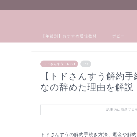
【年齢別】おすすめ通信教材
ポピー
トドさんすう・RISU
PR
【トドさんすう解約手
なの辞めた理由を解説
記事内に商品プロ
トドさんすうの解約手続き方法、返金や解約