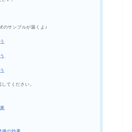
教材のサンプルが届くよ♪
う
う
う
認してください。
効果
準備の効果