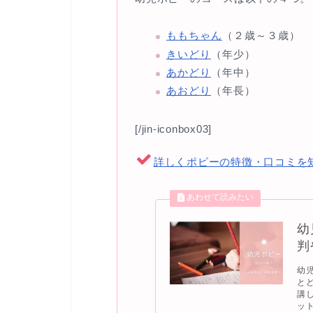
ももちゃん
（２歳～３歳）
きいどり
（年少）
あかどり
（年中）
あおどり
（年長）
[/jin-iconbox03]
詳しくポピーの特徴・口コミを
幼
判
幼
と
講
ッ