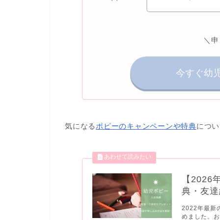
＼申
今すぐ幼
気になる
ポピーのキャンペーンや特典
につい
【202
典・友達
2022年最
めました。