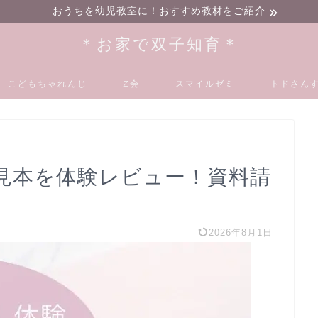
おうちを幼児教室に！おすすめ教材をご紹介
＊お家で双子知育＊
こどもちゃれんじ
Z会
スマイルゼミ
トドさんす
見本を体験レビュー！資料請
2026年8月1日