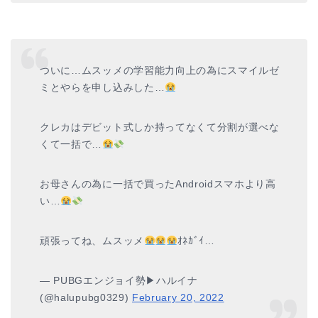
ついに…ムスッメの学習能力向上の為にスマイルゼ
ミとやらを申し込みした…
クレカはデビット式しか持ってなくて分割が選べな
くて一括で…
お母さんの為に一括で買ったAndroidスマホより高
い…
頑張ってね、ムスッメ
ｵﾈｶﾞｲ…
— PUBGエンジョイ勢▶︎ハルイナ
(@halupubg0329)
February 20, 2022