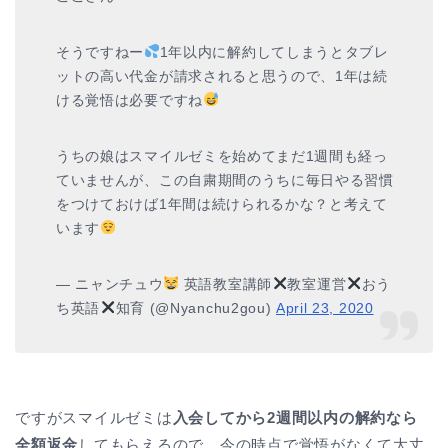
そうですねー
1年以内に解約してしまうとタブレ
ットの高い代金が請求されると思うので、1年は続
ける覚悟は必要ですね
うちの娘はスマイルゼミを始めてまだ1週間も経っ
ていませんが、この自粛期間のうちに毎日やる習慣
をつけておけば1年間は続けられるかな？と考えて
います
— ニャンチュウ
英語教室講師
教室運営
おう
ち英語
知育 (@Nyanchu2gou)
April 23, 2020
ですがスマイルゼミは
入会してから2週間以内の解約なら
全額返金
してもらえるので、今の時点で覚悟がなくて大丈