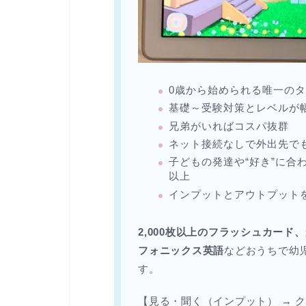
0歳から始められる唯一の
基礎～受験対策とレベルが
兄弟がいればコスパ抜群
ネット接続なしで外出先で
子どもの発達や“好き”に合わ
以上
インプットとアウトプット
2,000枚以上のフラッシュカー
フォニックス英語
などおうちで幼
す。
【見る・聞く（インプット） → 