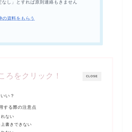
定なし」とすれば原則連絡もきません
神の資料をもらう
ころをクリック！
CLOSE
もいい？
用する際の注意点
られない
を上書きできない