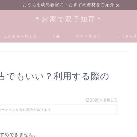
おうちを幼児教室に！おすすめ教材をご紹介
＊お家で双子知育＊
こどもちゃれんじ
Z会
スマイルゼミ
トドさんす
古でもいい？利用する際の
2026年8月1日
モーションを含む場合があります
すめできません。