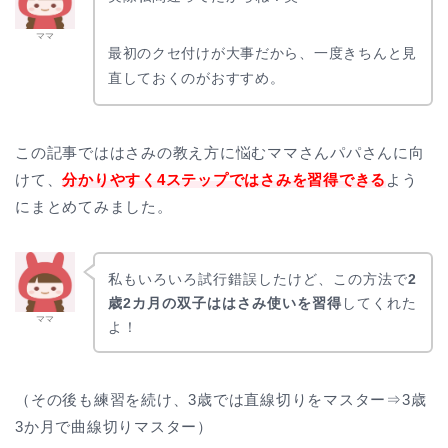
ママ
最初のクセ付けが大事だから、一度きちんと見
直しておくのがおすすめ。
この記事でははさみの教え方に悩むママさんパパさんに向
けて、
分かりやすく4ステップではさみを習得できる
よう
にまとめてみました。
私もいろいろ試行錯誤したけど、この方法で
2
歳2カ月の双子ははさみ使いを習得
してくれた
ママ
よ！
（その後も練習を続け、3歳では直線切りをマスター⇒3歳
3か月で曲線切りマスター）