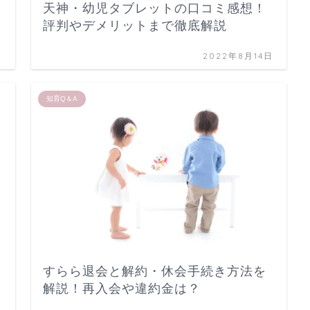
天神・幼児タブレットの口コミ感想！
評判やデメリットまで徹底解説
日
2022年8月14日
知育Q＆A
すらら退会と解約・休会手続き方法を
解説！再入会や違約金は？