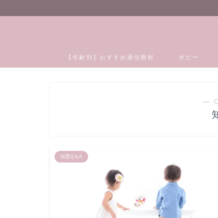
【年齢別】おすすめ通信教材
ポピー
― 
知育Q＆A