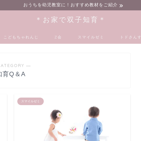
おうちを幼児教室に！おすすめ教材をご紹介
＊お家で双子知育＊
こどもちゃれんじ
Z会
スマイルゼミ
トドさんす
CATEGORY ―
知育Q＆A
スマイルゼミ