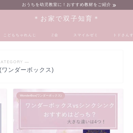
おうちを幼児教室に！おすすめ教材をご紹介
＊お家で双子知育＊
こどもちゃれんじ
Z会
スマイルゼミ
トドさんす
CATEGORY ―
ox(ワンダーボックス)
WonderBox(ワンダーボックス)