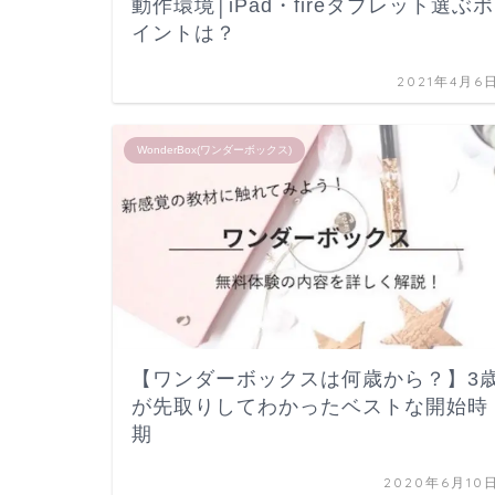
動作環境│iPad・fireタブレット選ぶポ
イントは？
2021年4月6
WonderBox(ワンダーボックス)
【ワンダーボックスは何歳から？】3
が先取りしてわかったベストな開始時
期
2020年6月10