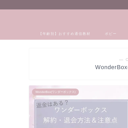
【年齢別】おすすめ通信教材
ポピー
― 
WonderB
WonderBox(ワンダーボックス)