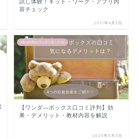
試し体験！キット・ワーク・アプリ内
容チェック
日
2021年4月3日
WonderBox(ワンダーボックス)
歳
【ワンダ―ボックス口コミ評判】効
果・デメリット・教材内容を解説
日
2020年5月3日